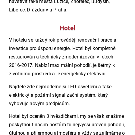
navštívit také města Lužice, Zhořelec, Budyšín,
Liberec, Drážďany a Praha.
Hotel
V hotelu se každý rok provádějí renovační práce a
investice pro úsporu energie. Hotel byl kompletně
restaurován a technicky zmodernizován v letech
2016-2017. Nabízí maximální pohodlí, je šetrný k
životnímu prostředí a je energeticky efektivní.
Najdete zde nejmodernější LED osvětlení a také
elektrický a požární signalizační systém, který
vyhovuje novým předpisům.
Hotel byl oceněn 3 hvězdičkami, my se však snažíme
poskytnout našim hostům tu nejvyšší úroveň pohodlí,
útulnou a příjemnou atmosféru a vždy se zajímáme o