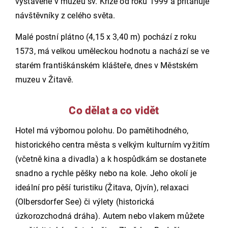
vystavené v muzeu sv. Kříže od roku 1999 a přitahuje
návštěvníky z celého světa.
Malé postní plátno (4,15 x 3,40 m) pochází z roku
1573, má velkou uměleckou hodnotu a nachází se ve
starém františkánském klášteře, dnes v Městském
muzeu v Žitavě.
Co dělat a co vidět
Hotel má výbornou polohu. Do pamětihodného,
historického centra města s velkým kulturním vyžitím
(včetně kina a divadla) a k hospůdkám se dostanete
snadno a rychle pěšky nebo na kole. Jeho okolí je
ideální pro pěší turistiku (Žitava, Ojvín), relaxaci
(Olbersdorfer See) či výlety (historická
úzkorozchodná dráha). Autem nebo vlakem můžete