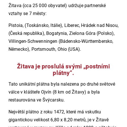
Žitava (cca 25 000 obyvatel) udržuje partnerské
vztahy se 7 městy:
Pistoia, (Toskánsko, Itálie), Liberec, Hrádek nad Nisou,
(Česká republika), Bogatynia, Zielona Góra (Polsko),
Villingen-Schwenningen (Bádensko-Württembersko,
Německo), Portsmouth, Ohio (USA).
Žitava je proslulá svými
postními
plátny
.
Tato unikátní plátna byla nalezena po druhé světové
válce v klášteře Ojvín (8 km od Žitavy) a byla
restaurována ve Švýcarsku.
Největší plátno z roku 1472, které má vskutku
gigantickou velikost 6,80 x 8,20 metrů, je v Žitavě