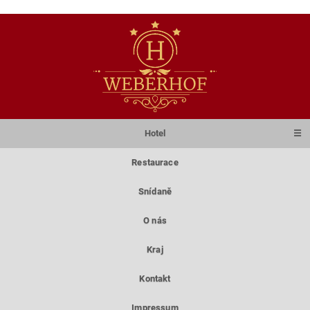
Hotel
☰
Restaurace
Snídaně
O nás
Kraj
Kontakt
Impressum